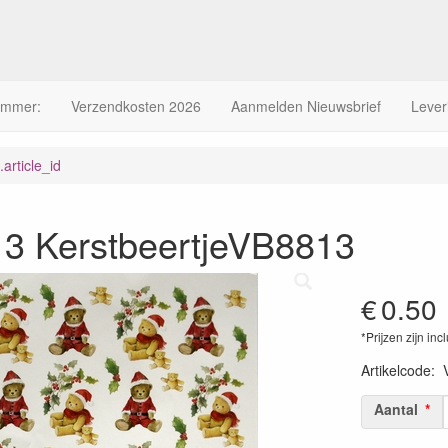
ummer:
Verzendkosten 2026
Aanmelden Nieuwsbrief
Lever
article_id
3 KerstbeertjeVB8813
€
0.50
*Prijzen zijn inc
Artikelcode
:
Aantal