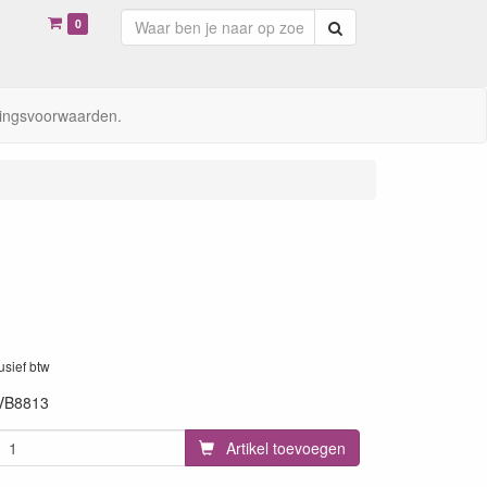
0
Zoeken
ingsvoorwaarden.
lusief btw
VB8813
Artikel toevoegen