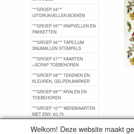
***GROEP 04***
UITDRUKVELLEN BOEKEN
***GROEP 05*** KNIPVELLEN EN
PAKKETTEN
***GROEP 06*** TAPE/LIJM
SNIJMALLEN STEMPELS
***GROEP 07*** KAARTEN
+SCRAP TOEBEHOREN
***GROEP 08*** TEKENEN EN
KLEUREN, GELPEN,MARKER
***GROEP 09*** KRALEN EN
TOEBEHOREN
***GROEP 10*** WENSKAARTEN
MET ENV. €0,75
Welkom! Deze website maakt geb
Service