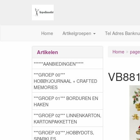
Home
Artikelgroepen
Tel Adres Bankn
Artikelen
Home
page.
******AANBIEDINGEN*****
VB881
***GROEP 00***
HOBBYJOURNAAL + CRAFTED
MEMORIES
***GROEP 01*** BORDUREN EN
HAKEN
***GROEP 02*** LINNENKARTON,
KARTONPAKKETTEN
***GROEP 03***,HOBBYDOTS,
SPARKLES