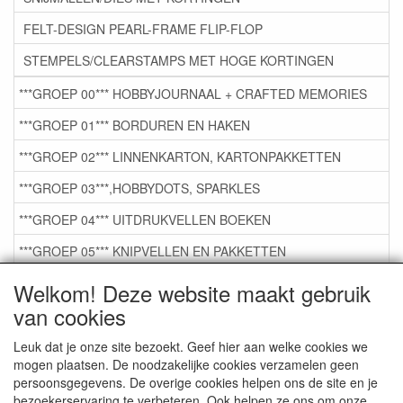
FELT-DESIGN PEARL-FRAME FLIP-FLOP
STEMPELS/CLEARSTAMPS MET HOGE KORTINGEN
***GROEP 00*** HOBBYJOURNAAL + CRAFTED MEMORIES
***GROEP 01*** BORDUREN EN HAKEN
***GROEP 02*** LINNENKARTON, KARTONPAKKETTEN
***GROEP 03***,HOBBYDOTS, SPARKLES
***GROEP 04*** UITDRUKVELLEN BOEKEN
***GROEP 05*** KNIPVELLEN EN PAKKETTEN
***GROEP 06*** TAPE/LIJM SNIJMALLEN STEMPELS
Welkom! Deze website maakt gebruik
van cookies
***GROEP 07*** KAARTEN +SCRAP TOEBEHOREN
***GROEP 08*** TEKENEN EN KLEUREN, GELPEN,MARKER
Leuk dat je onze site bezoekt. Geef hier aan welke cookies we
mogen plaatsen. De noodzakelijke cookies verzamelen geen
***GROEP 09*** KRALEN EN TOEBEHOREN
persoonsgegevens. De overige cookies helpen ons de site en je
bezoekerservaring te verbeteren. Ook helpen ze ons om onze