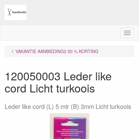
M
e
n
VAKANTIE AANBIEDING2 50 % KORTING
u
120050003 Leder like
cord Licht turkoois
Leder like cord (L) 5 mtr (B) 3mm Licht turkoois