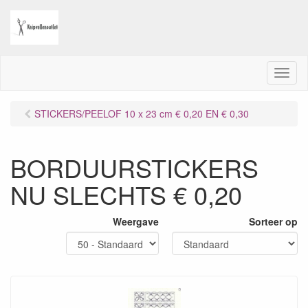
M
e
n
STICKERS/PEELOF 10 x 23 cm € 0,20 EN € 0,30
u
BORDUURSTICKERS
NU SLECHTS € 0,20
Weergave
Sorteer op