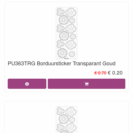
PU363TRG Borduursticker Transparant Goud
€ 0.20
€ 0.70