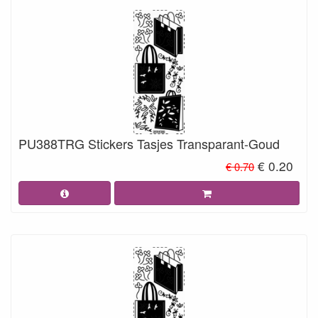
PU388TRG Stickers Tasjes Transparant-Goud
€ 0.20
€ 0.70