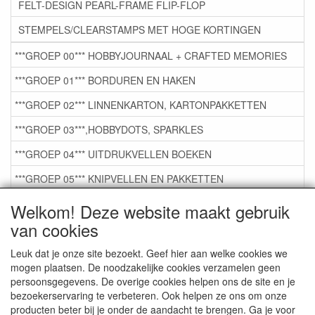
FELT-DESIGN PEARL-FRAME FLIP-FLOP
STEMPELS/CLEARSTAMPS MET HOGE KORTINGEN
***GROEP 00*** HOBBYJOURNAAL + CRAFTED MEMORIES
***GROEP 01*** BORDUREN EN HAKEN
***GROEP 02*** LINNENKARTON, KARTONPAKKETTEN
***GROEP 03***,HOBBYDOTS, SPARKLES
***GROEP 04*** UITDRUKVELLEN BOEKEN
***GROEP 05*** KNIPVELLEN EN PAKKETTEN
***GROEP 06*** TAPE/LIJM SNIJMALLEN STEMPELS
Welkom! Deze website maakt gebruik
van cookies
***GROEP 07*** KAARTEN +SCRAP TOEBEHOREN
***GROEP 08*** TEKENEN EN KLEUREN, GELPEN,MARKER
Leuk dat je onze site bezoekt. Geef hier aan welke cookies we
mogen plaatsen. De noodzakelijke cookies verzamelen geen
***GROEP 09*** KRALEN EN TOEBEHOREN
persoonsgegevens. De overige cookies helpen ons de site en je
bezoekerservaring te verbeteren. Ook helpen ze ons om onze
***GROEP 10*** WENSKAARTEN MET ENV. €0,75
producten beter bij je onder de aandacht te brengen. Ga je voor