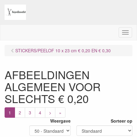
M
e
n
STICKERS/PEELOF 10 x 23 cm € 0,20 EN € 0,30
u
AFBEELDINGEN
ALGEMEEN VOOR
SLECHTS € 0,20
1
2
3
4
>
»
Weergave
Sorteer op