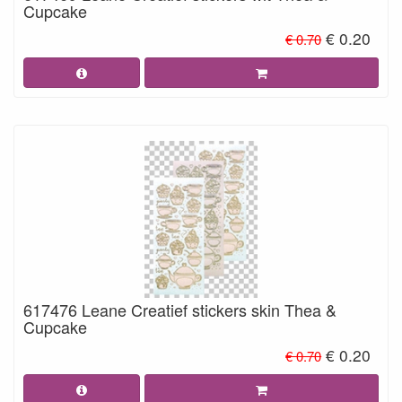
Cupcake
€ 0.20
€ 0.70
617476 Leane Creatief stickers skin Thea &
Cupcake
€ 0.20
€ 0.70