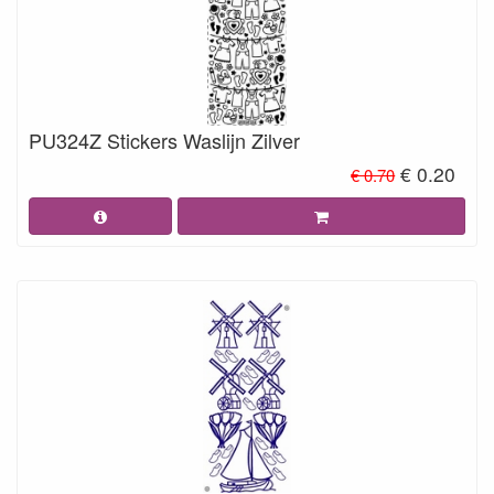
PU324Z Stickers Waslijn Zilver
€ 0.20
€ 0.70