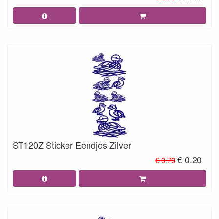
ST120Z Sticker Eendjes Zilver
€ 0.20
€ 0.70