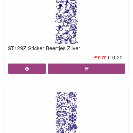
ST129Z Sticker Beertjes Zilver
€ 0.20
€ 0.70