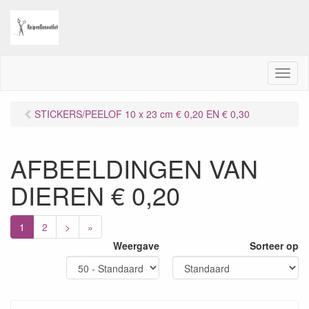
M
e
n
STICKERS/PEELOF 10 x 23 cm € 0,20 EN € 0,30
u
AFBEELDINGEN VAN
DIEREN € 0,20
1
2
>
»
Weergave
Sorteer op