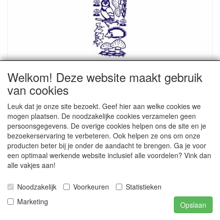
ST175Z Sticker Dieren-Herfst Zilver
Welkom! Deze website maakt gebruik
€ 0.20
€ 0.70
van cookies
Leuk dat je onze site bezoekt. Geef hier aan welke cookies we
mogen plaatsen. De noodzakelijke cookies verzamelen geen
persoonsgegevens. De overige cookies helpen ons de site en je
bezoekerservaring te verbeteren. Ook helpen ze ons om onze
producten beter bij je onder de aandacht te brengen. Ga je voor
een optimaal werkende website inclusief alle voordelen? Vink dan
alle vakjes aan!
Noodzakelijk
Voorkeuren
Statistieken
Marketing
Opslaan