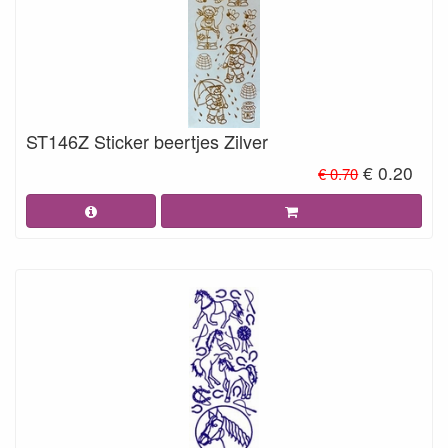
ST146Z Sticker beertjes Zilver
€ 0.20
€ 0.70