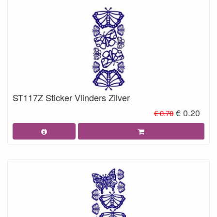
ST117Z Sticker Vlinders Zilver
€ 0.20
€ 0.70