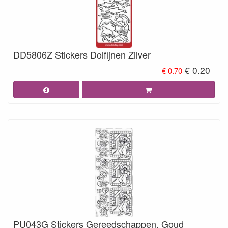
DD5806Z Stickers Dolfijnen Zilver
€ 0.20
€ 0.70
PU043G Stickers Gereedschappen. Goud