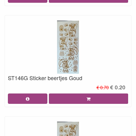
ST146G Sticker beertjes Goud
€ 0.20
€ 0.70