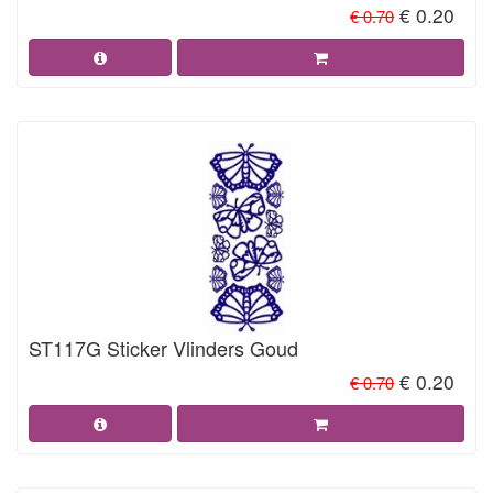
€ 0.20
€ 0.70
ST117G Sticker Vlinders Goud
€ 0.20
€ 0.70