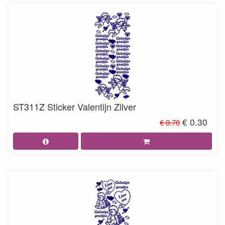
ST311Z Sticker Valentijn Zilver
€ 0.30
€ 0.70