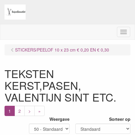
M
e
n
STICKERS/PEELOF 10 x 23 cm € 0,20 EN € 0,30
u
TEKSTEN
KERST,PASEN,
VALENTIJN SINT ETC.
1
2
>
»
Weergave
Sorteer op