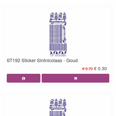
ST192 Sticker Sintnicolaas - Goud
€ 0.30
€ 0.70