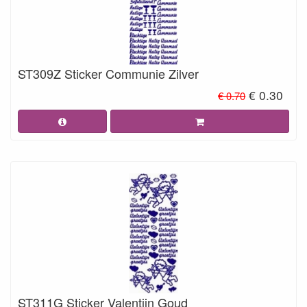
ST309Z Sticker Communie Zilver
€ 0.30
€ 0.70
ST311G Sticker Valentijn Goud