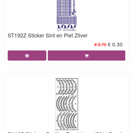
ST192Z Sticker Sint en Piet Zilver
€ 0.30
€ 0.70