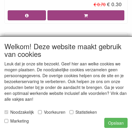
€ 0.30
€ 0.70
Welkom! Deze website maakt gebruik
van cookies
Leuk dat je onze site bezoekt. Geef hier aan welke cookies we
mogen plaatsen. De noodzakelijke cookies verzamelen geen
persoonsgegevens. De overige cookies helpen ons de site en je
bezoekerservaring te verbeteren. Ook helpen ze ons om onze
producten beter bij je onder de aandacht te brengen. Ga je voor
ST410GE Sticker Pasen Geel
een optimaal werkende website inclusief alle voordelen? Vink dan
alle vakjes aan!
€ 0.30
€ 0.70
Noodzakelijk
Voorkeuren
Statistieken
Marketing
Opslaan