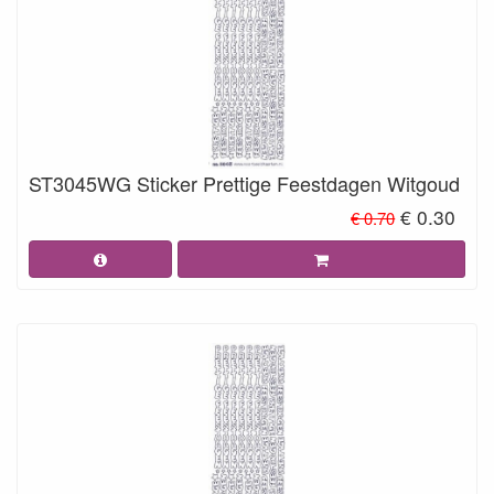
ST3045WG Sticker Prettige Feestdagen Witgoud
€ 0.30
€ 0.70