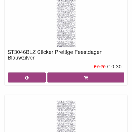
ST3046BLZ Sticker Prettige Feestdagen
Blauwzilver
€ 0.30
€ 0.70