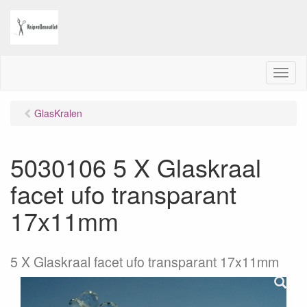
M
e
n
GlasKralen
u
5030106 5 X Glaskraal
facet ufo transparant
17x11mm
5 X Glaskraal facet ufo transparant 17x11mm