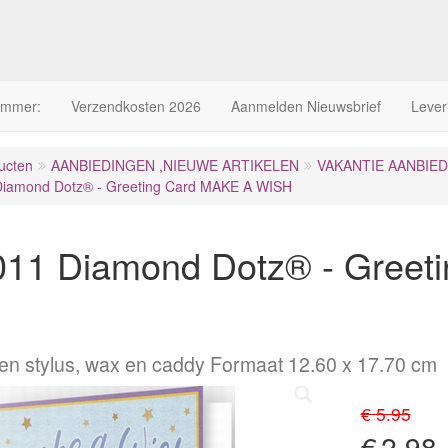
ummer:
Verzendkosten 2026
Aanmelden Nieuwsbrief
Lever
ucten
AANBIEDINGEN ,NIEUWE ARTIKELEN
VAKANTIE AANBIED
iamond Dotz® - Greeting Card MAKE A WISH
11 Diamond Dotz® - Greet
n stylus, wax en caddy Formaat 12.60 x 17.70 cm
€ 5.95
€
2.98