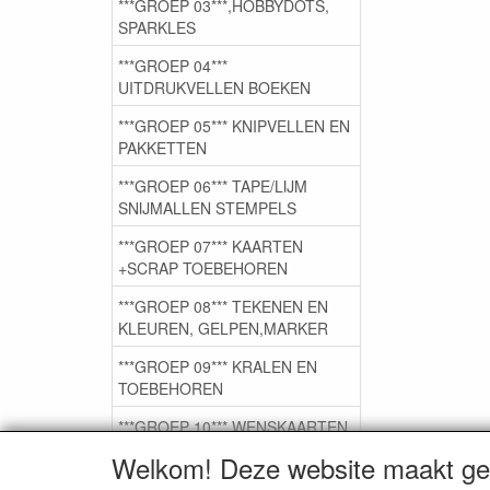
***GROEP 03***,HOBBYDOTS,
SPARKLES
***GROEP 04***
UITDRUKVELLEN BOEKEN
***GROEP 05*** KNIPVELLEN EN
PAKKETTEN
***GROEP 06*** TAPE/LIJM
SNIJMALLEN STEMPELS
***GROEP 07*** KAARTEN
+SCRAP TOEBEHOREN
***GROEP 08*** TEKENEN EN
KLEUREN, GELPEN,MARKER
***GROEP 09*** KRALEN EN
TOEBEHOREN
***GROEP 10*** WENSKAARTEN
MET ENV. €0,75
Welkom! Deze website maakt geb