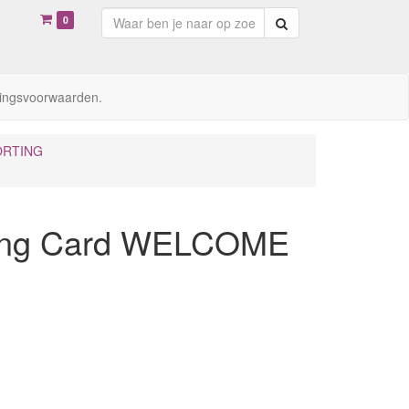
0
Zoeken
ingsvoorwaarden.
ORTING
ting Card WELCOME