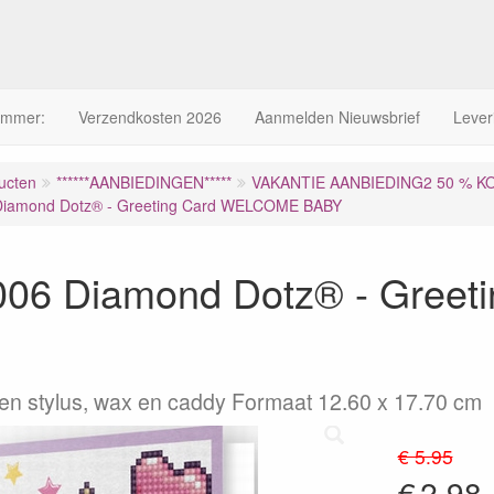
ummer:
Verzendkosten 2026
Aanmelden Nieuwsbrief
Lever
ucten
******AANBIEDINGEN*****
VAKANTIE AANBIEDING2 50 % K
iamond Dotz® - Greeting Card WELCOME BABY
06 Diamond Dotz® - Gree
n stylus, wax en caddy Formaat 12.60 x 17.70 cm
€ 5.95
€
2.98