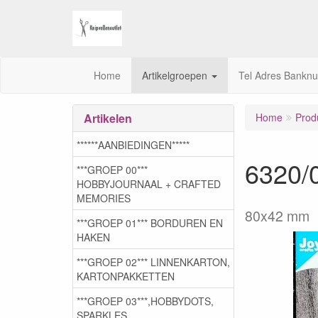
Home
Artikelgroepen
Tel Adres Bankn
Artikelen
Home
Prod
******AANBIEDINGEN*****
6320/
***GROEP 00***
HOBBYJOURNAAL + CRAFTED
MEMORIES
80x42 mm
***GROEP 01*** BORDUREN EN
HAKEN
***GROEP 02*** LINNENKARTON,
KARTONPAKKETTEN
***GROEP 03***,HOBBYDOTS,
SPARKLES