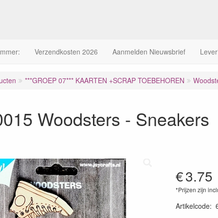
ummer:
Verzendkosten 2026
Aanmelden Nieuwsbrief
Lever
ucten
***GROEP 07*** KAARTEN +SCRAP TOEBEHOREN
Woodst
0015 Woodsters - Sneakers
€
3.75
*Prijzen zijn inc
Artikelcode
: