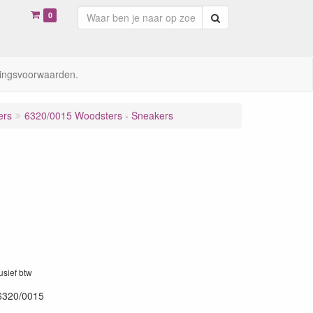
0
Zoeken
ingsvoorwaarden.
ers
6320/0015 Woodsters - Sneakers
lusief btw
6320/0015