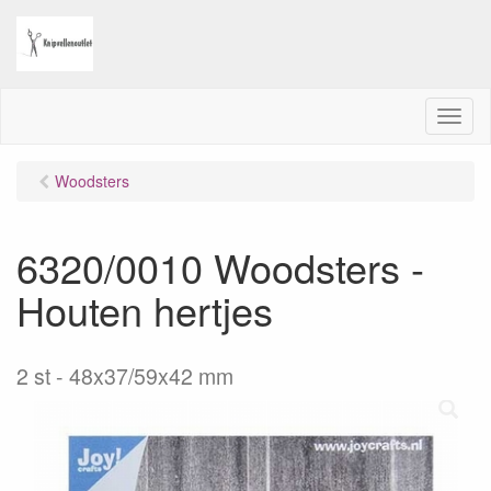
M
e
n
Woodsters
u
6320/0010 Woodsters -
Houten hertjes
2 st - 48x37/59x42 mm