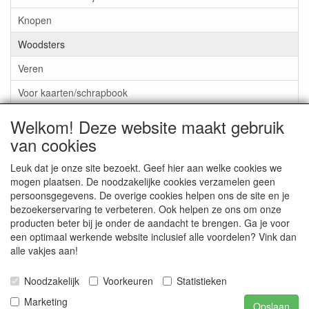
Knopen
Woodsters
Veren
Voor kaarten/schrapbook
EMBELLISHMENTS PICKUP
Welkom! Deze website maakt gebruik
van cookies
LINT & CHARMS
***GROEP 08*** TEKENEN EN KLEUREN, GELPEN,MARKER
Leuk dat je onze site bezoekt. Geef hier aan welke cookies we
mogen plaatsen. De noodzakelijke cookies verzamelen geen
***GROEP 09*** KRALEN EN TOEBEHOREN
persoonsgegevens. De overige cookies helpen ons de site en je
bezoekerservaring te verbeteren. Ook helpen ze ons om onze
***GROEP 10*** WENSKAARTEN MET ENV. €0,75
producten beter bij je onder de aandacht te brengen. Ga je voor
een optimaal werkende website inclusief alle voordelen? Vink dan
alle vakjes aan!
Service
Artikelgroepen
Noodzakelijk
Voorkeuren
Statistieken
Marketing
Opslaan