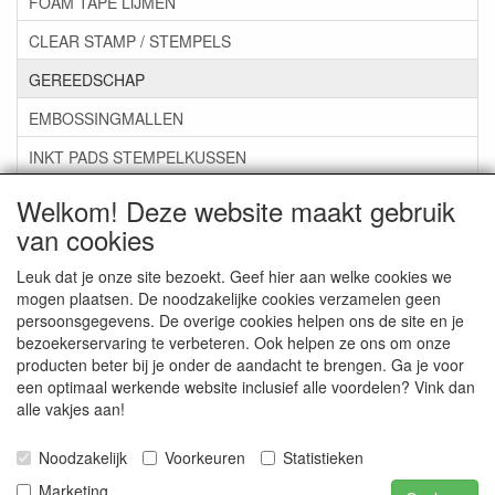
FOAM TAPE LIJMEN
CLEAR STAMP / STEMPELS
GEREEDSCHAP
EMBOSSINGMALLEN
INKT PADS STEMPELKUSSEN
ZAKJES ENVELOPPEN
Welkom! Deze website maakt gebruik
van cookies
***GROEP 07*** KAARTEN +SCRAP TOEBEHOREN
***GROEP 08*** TEKENEN EN KLEUREN, GELPEN,MARKER
Leuk dat je onze site bezoekt. Geef hier aan welke cookies we
mogen plaatsen. De noodzakelijke cookies verzamelen geen
***GROEP 09*** KRALEN EN TOEBEHOREN
persoonsgegevens. De overige cookies helpen ons de site en je
bezoekerservaring te verbeteren. Ook helpen ze ons om onze
***GROEP 10*** WENSKAARTEN MET ENV. €0,75
producten beter bij je onder de aandacht te brengen. Ga je voor
een optimaal werkende website inclusief alle voordelen? Vink dan
alle vakjes aan!
Service
Artikelgroepen
Noodzakelijk
Voorkeuren
Statistieken
Marketing