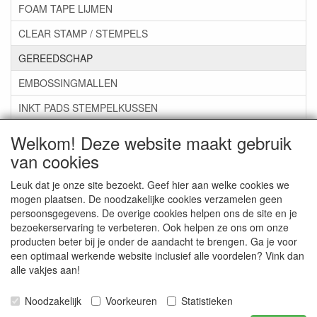
FOAM TAPE LIJMEN
CLEAR STAMP / STEMPELS
GEREEDSCHAP
EMBOSSINGMALLEN
INKT PADS STEMPELKUSSEN
ZAKJES ENVELOPPEN
Welkom! Deze website maakt gebruik
van cookies
***GROEP 07*** KAARTEN +SCRAP TOEBEHOREN
***GROEP 08*** TEKENEN EN KLEUREN, GELPEN,MARKER
Leuk dat je onze site bezoekt. Geef hier aan welke cookies we
mogen plaatsen. De noodzakelijke cookies verzamelen geen
***GROEP 09*** KRALEN EN TOEBEHOREN
persoonsgegevens. De overige cookies helpen ons de site en je
bezoekerservaring te verbeteren. Ook helpen ze ons om onze
***GROEP 10*** WENSKAARTEN MET ENV. €0,75
producten beter bij je onder de aandacht te brengen. Ga je voor
een optimaal werkende website inclusief alle voordelen? Vink dan
alle vakjes aan!
Service
Artikelgroepen
Noodzakelijk
Voorkeuren
Statistieken