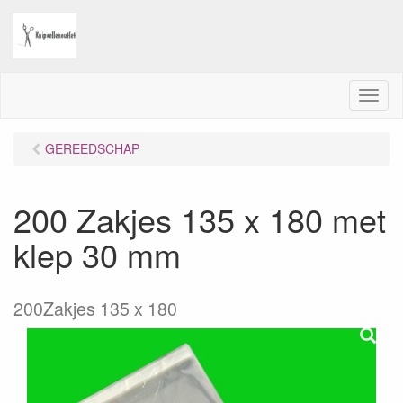
M
e
n
GEREEDSCHAP
u
200 Zakjes 135 x 180 met
klep 30 mm
200Zakjes 135 x 180