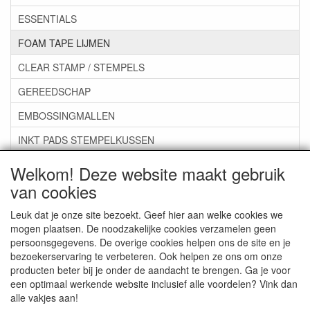
ESSENTIALS
FOAM TAPE LIJMEN
CLEAR STAMP / STEMPELS
GEREEDSCHAP
EMBOSSINGMALLEN
INKT PADS STEMPELKUSSEN
ZAKJES ENVELOPPEN
Welkom! Deze website maakt gebruik
van cookies
***GROEP 07*** KAARTEN +SCRAP TOEBEHOREN
***GROEP 08*** TEKENEN EN KLEUREN, GELPEN,MARKER
Leuk dat je onze site bezoekt. Geef hier aan welke cookies we
mogen plaatsen. De noodzakelijke cookies verzamelen geen
***GROEP 09*** KRALEN EN TOEBEHOREN
persoonsgegevens. De overige cookies helpen ons de site en je
bezoekerservaring te verbeteren. Ook helpen ze ons om onze
***GROEP 10*** WENSKAARTEN MET ENV. €0,75
producten beter bij je onder de aandacht te brengen. Ga je voor
een optimaal werkende website inclusief alle voordelen? Vink dan
alle vakjes aan!
Service