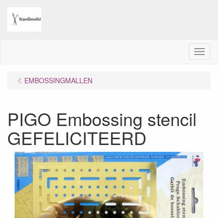
M
e
n
EMBOSSINGMALLEN
u
PIGO Embossing stencil
GEFELICITEERD