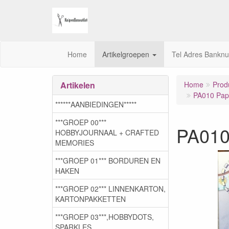
Home
Artikelgroepen
Tel Adres Bankn
Artikelen
Home
Prod
PA010 Papi
******AANBIEDINGEN*****
***GROEP 00***
PA010 
HOBBYJOURNAAL + CRAFTED
MEMORIES
***GROEP 01*** BORDUREN EN
HAKEN
***GROEP 02*** LINNENKARTON,
KARTONPAKKETTEN
***GROEP 03***,HOBBYDOTS,
SPARKLES