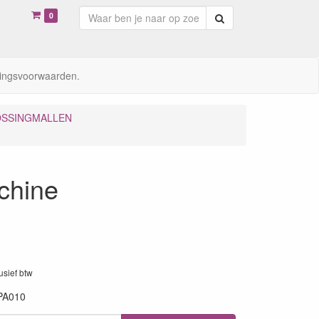
0
Zoeken
ingsvoorwaarden.
SSINGMALLEN
chine
lusief btw
PA010