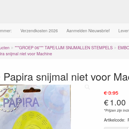
ummer:
Verzendkosten 2026
Aanmelden Nieuwsbrief
Lever
ucten
***GROEP 06*** TAPE/LIJM SNIJMALLEN STEMPELS
EMBO
ra snijmal niet voor Machine
Papira snijmal niet voor Ma
€ 3.95
€
1.00
*Prijzen zijn inc
Artikelcode
: