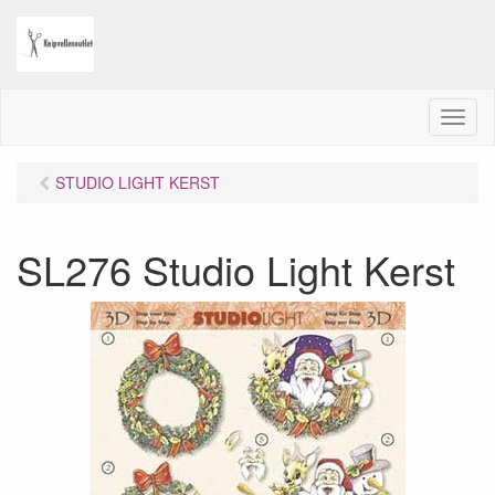
M
e
n
STUDIO LIGHT KERST
u
SL276 Studio Light Kerst