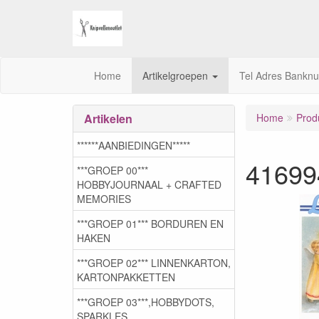
Home
Artikelgroepen
Tel Adres Bankn
Artikelen
Home
Prod
******AANBIEDINGEN*****
41699
***GROEP 00***
HOBBYJOURNAAL + CRAFTED
MEMORIES
***GROEP 01*** BORDUREN EN
HAKEN
***GROEP 02*** LINNENKARTON,
KARTONPAKKETTEN
***GROEP 03***,HOBBYDOTS,
SPARKLES