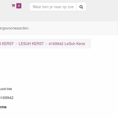
0
Zoeken
ingsvoorwaarden.
N KERST
LESUH KERST
4169942 LeSuh Kerst
lusief btw
4169942
hema