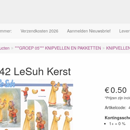
ummer:
Verzendkosten 2026
Aanmelden Nieuwsbrief
Lever
ucten
***GROEP 05*** KNIPVELLEN EN PAKKETTEN
KNIPVELLE
42 LeSuh Kerst
€
0.50
*Prijzen zijn inc
Artikelcode
:
Kortingssc
1+ = 0 %