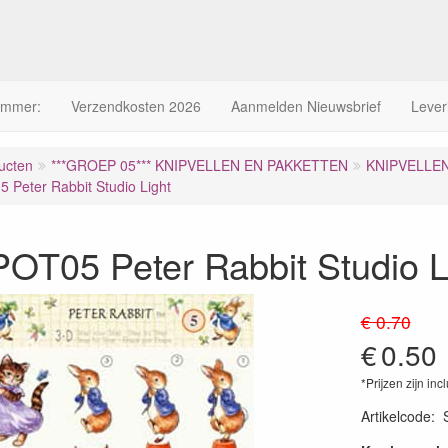
ummer:
Verzendkosten 2026
Aanmelden Nieuwsbrief
Lever
ucten
***GROEP 05*** KNIPVELLEN EN PAKKETTEN
KNIPVELLE
Peter Rabbit Studio Light
OT05 Peter Rabbit Studio L
€ 0.70
€
0.50
*Prijzen zijn inc
Artikelcode
: