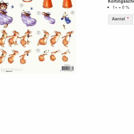
Kortingssc
1+ = 0 %
Aantal