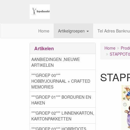
Home
Artikelgroepen
Tel Adres Bankn
Artikelen
Home
Prod
STAPPOT05 
AANBIEDINGEN ,NIEUWE
ARTIKELEN
STAPP
***GROEP 00***
HOBBYJOURNAAL + CRAFTED
MEMORIES
***GROEP 01*** BORDUREN EN
HAKEN
***GROEP 02*** LINNENKARTON,
KARTONPAKKETTEN
***GROEP 03***,HOBBYDOTS,