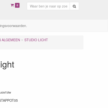
0
Zoeken
ingsvoorwaarden.
N ALGEMEEN
STUDIO LICHT
ight
lusief btw
STAPPOT05