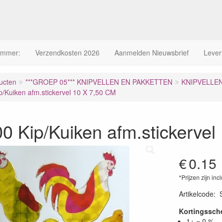
ummer:
Verzendkosten 2026
Aanmelden Nieuwsbrief
Lever
ucten
***GROEP 05*** KNIPVELLEN EN PAKKETTEN
KNIPVELLE
/Kuiken afm.stickervel 10 X 7,50 CM
 Kip/Kuiken afm.stickervel
€
0.15
*Prijzen zijn inc
Artikelcode
:
Kortingssc
1+ = 0 %