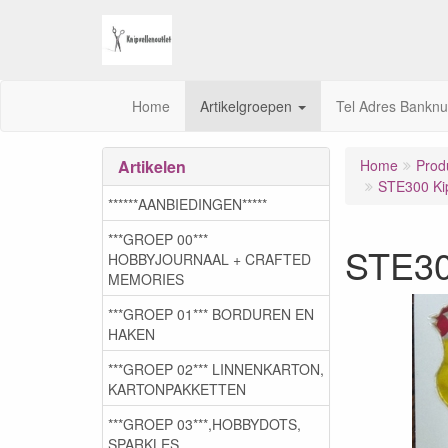
Home
Artikelgroepen
Tel Adres Bankn
Artikelen
Home
Prod
STE300 Kip
******AANBIEDINGEN*****
***GROEP 00***
STE300
HOBBYJOURNAAL + CRAFTED
MEMORIES
***GROEP 01*** BORDUREN EN
HAKEN
***GROEP 02*** LINNENKARTON,
KARTONPAKKETTEN
***GROEP 03***,HOBBYDOTS,
SPARKLES