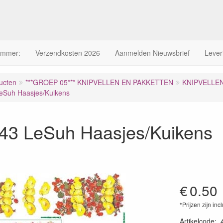
ummer:
Verzendkosten 2026
Aanmelden Nieuwsbrief
Lever
ucten
***GROEP 05*** KNIPVELLEN EN PAKKETTEN
KNIPVELLE
eSuh Haasjes/Kuikens
43 LeSuh Haasjes/Kuikens
€
0.50
*Prijzen zijn inc
Artikelcode
: