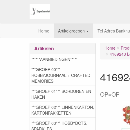
Home
Artikelgroepen
Tel Adres Bankn
Artikelen
Home
Prod
4169243 L
******AANBIEDINGEN*****
***GROEP 00***
41692
HOBBYJOURNAAL + CRAFTED
MEMORIES
***GROEP 01*** BORDUREN EN
OP=OP
HAKEN
***GROEP 02*** LINNENKARTON,
KARTONPAKKETTEN
***GROEP 03***,HOBBYDOTS,
SPARKLES