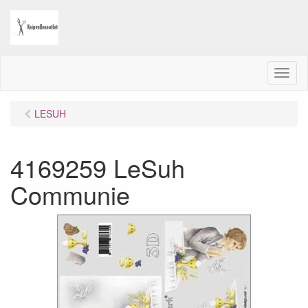
M
e
n
LESUH
u
4169259 LeSuh
Communie