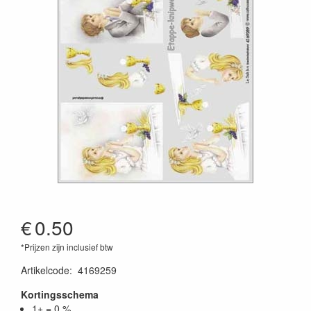
€
0.50
*Prijzen zijn inclusief btw
Artikelcode
:
4169259
Kortingsschema
1+ = 0 %