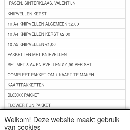
PASEN, SINTERKLAAS, VALENTIJN
KNIPVELLEN KERST
10 A4 KNIPVELLEN ALGEMEEN €2,00
10 A4 KNIPVELLEN KERST €2,00
10 A5 KNIPVELLEN €1,00
PAKKETTEN MET KNIPVELLEN
SET MET 8 A4 KNIPVELLEN € 0,99 PER SET
COMPLEET PAKKET OM 1 KAART TE MAKEN
KAARTPAKKETTEN
BLOXXX PAKKET
FLOWER FUN PAKKET
***GROEP 06*** TAPE/LIJM SNIJMALLEN STEMPELS
Welkom! Deze website maakt gebruik
van cookies
***GROEP 07*** KAARTEN +SCRAP TOEBEHOREN