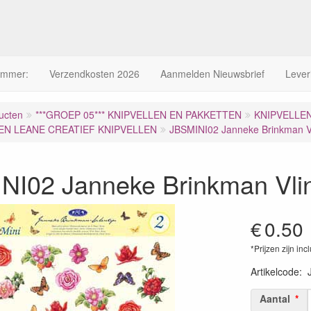
ummer:
Verzendkosten 2026
Aanmelden Nieuwsbrief
Lever
ucten
***GROEP 05*** KNIPVELLEN EN PAKKETTEN
KNIPVELLE
EN LEANE CREATIEF KNIPVELLEN
JBSMINI02 Janneke Brinkman V
NI02 Janneke Brinkman Vli
€
0.50
*Prijzen zijn inc
Artikelcode
:
Aantal