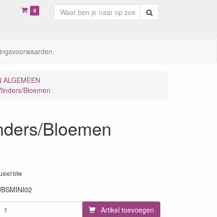
0
Zoeken
ingsvoorwaarden.
N ALGEMEEN
linders/Bloemen
nders/Bloemen
lusief btw
JBSMINI02
Artikel toevoegen