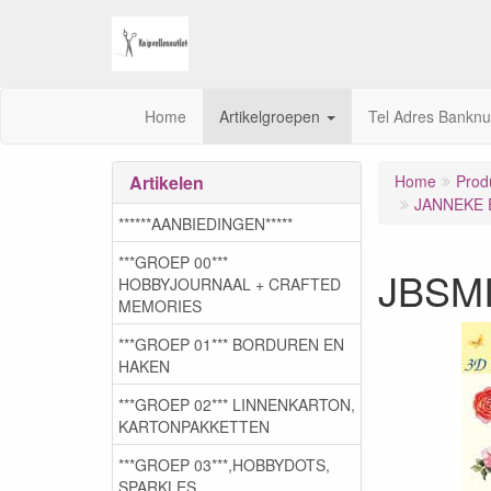
Home
Artikelgroepen
Tel Adres Bankn
Artikelen
Home
Prod
JANNEKE 
******AANBIEDINGEN*****
***GROEP 00***
JBSMI
HOBBYJOURNAAL + CRAFTED
MEMORIES
***GROEP 01*** BORDUREN EN
HAKEN
***GROEP 02*** LINNENKARTON,
KARTONPAKKETTEN
***GROEP 03***,HOBBYDOTS,
SPARKLES