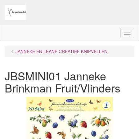
M
e
n
JANNEKE EN LEANE CREATIEF KNIPVELLEN
u
JBSMINI01 Janneke
Brinkman Fruit/Vlinders