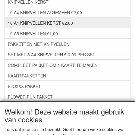
KNIPVELLEN KERST
10 A4 KNIPVELLEN ALGEMEEN €2,00
10 A4 KNIPVELLEN KERST €2,00
10 A5 KNIPVELLEN €1,00
PAKKETTEN MET KNIPVELLEN
SET MET 8 A4 KNIPVELLEN € 0,99 PER SET
COMPLEET PAKKET OM 1 KAART TE MAKEN
KAARTPAKKETTEN
BLOXXX PAKKET
FLOWER FUN PAKKET
***GROEP 06*** TAPE/LIJM SNIJMALLEN STEMPELS
Welkom! Deze website maakt gebruik
van cookies
***GROEP 07*** KAARTEN +SCRAP TOEBEHOREN
***GROEP 08*** TEKENEN EN KLEUREN, GELPEN,MARKER
Leuk dat je onze site bezoekt. Geef hier aan welke cookies we