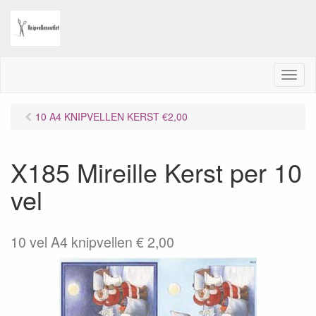
M
e
n
10 A4 KNIPVELLEN KERST €2,00
u
X185 Mireille Kerst per 10
vel
10 vel A4 knipvellen € 2,00