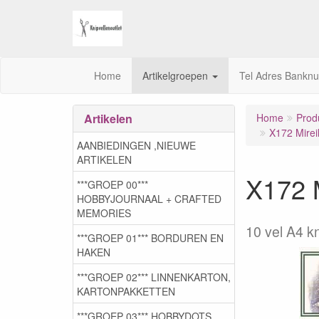
Home
Artikelgroepen
Tel Adres Bankn
Artikelen
Home
Prod
X172 Mireil
AANBIEDINGEN ,NIEUWE
ARTIKELEN
X172 M
***GROEP 00***
HOBBYJOURNAAL + CRAFTED
MEMORIES
10 vel A4 k
***GROEP 01*** BORDUREN EN
HAKEN
***GROEP 02*** LINNENKARTON,
KARTONPAKKETTEN
***GROEP 03***,HOBBYDOTS,