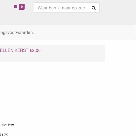
0
Zoeken
ingsvoorwaarden.
VELLEN KERST €2,00
lusief btw
X172