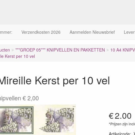
ummer:
Verzendkosten 2026
Aanmelden Nieuwsbrief
Lever
ucten
***GROEP 05*** KNIPVELLEN EN PAKKETTEN
10 A4 KNIP
le Kerst per 10 vel
ireille Kerst per 10 vel
nipvellen € 2,00
€
2.00
*Prijzen zijn inc
Artikelcode
: