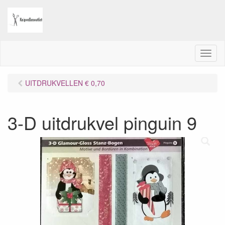
M
e
n
UITDRUKVELLEN € 0,70
u
3-D uitdrukvel pinguin 9