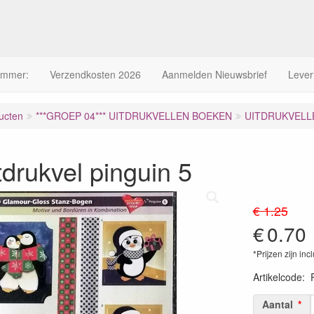
ummer:
Verzendkosten 2026
Aanmelden Nieuwsbrief
Lever
ucten
***GROEP 04*** UITDRUKVELLEN BOEKEN
UITDRUKVELLE
tdrukvel pinguin 5
€ 1.25
€
0.70
*Prijzen zijn inc
Artikelcode
:
Aantal