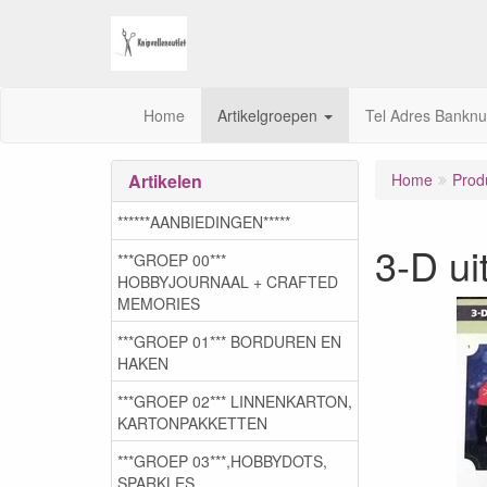
Home
Artikelgroepen
Tel Adres Bankn
Artikelen
Home
Prod
******AANBIEDINGEN*****
3-D ui
***GROEP 00***
HOBBYJOURNAAL + CRAFTED
MEMORIES
***GROEP 01*** BORDUREN EN
HAKEN
***GROEP 02*** LINNENKARTON,
KARTONPAKKETTEN
***GROEP 03***,HOBBYDOTS,
SPARKLES