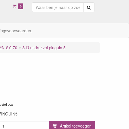
0
Zoeken
ingsvoorwaarden.
N € 0,70
3-D uitdrukvel pinguin 5
lusief btw
PINGUIN5
Artikel toevoegen