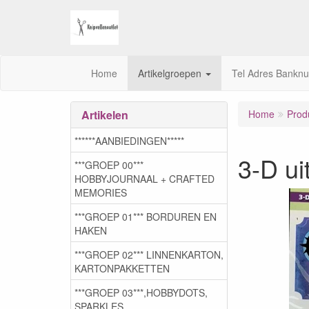
Home
Artikelgroepen
Tel Adres Bankn
Artikelen
Home
Prod
******AANBIEDINGEN*****
3-D ui
***GROEP 00***
HOBBYJOURNAAL + CRAFTED
MEMORIES
***GROEP 01*** BORDUREN EN
HAKEN
***GROEP 02*** LINNENKARTON,
KARTONPAKKETTEN
***GROEP 03***,HOBBYDOTS,
SPARKLES