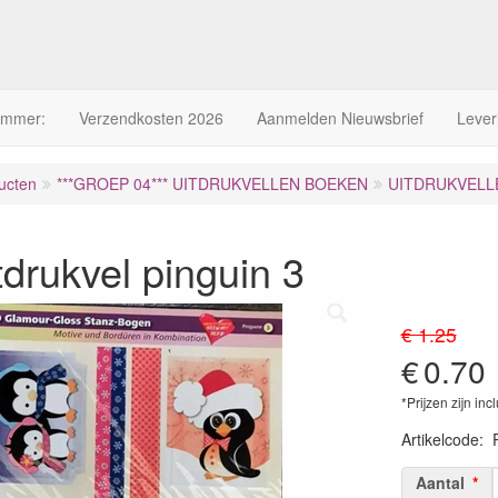
ummer:
Verzendkosten 2026
Aanmelden Nieuwsbrief
Lever
ucten
***GROEP 04*** UITDRUKVELLEN BOEKEN
UITDRUKVELLE
tdrukvel pinguin 3
€ 1.25
€
0.70
*Prijzen zijn inc
Artikelcode
:
Aantal