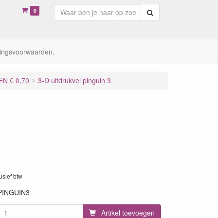
0
Zoeken
ingsvoorwaarden.
N € 0,70
3-D uitdrukvel pinguin 3
lusief btw
PINGUIN3
Artikel toevoegen