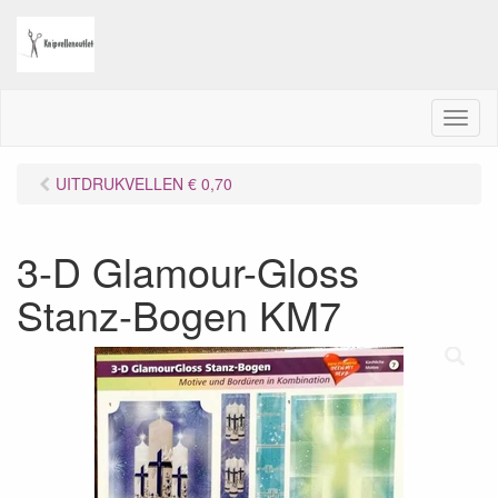
M
e
n
UITDRUKVELLEN € 0,70
u
3-D Glamour-Gloss
Stanz-Bogen KM7