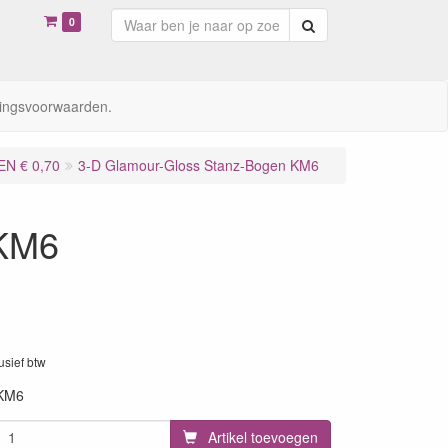
0
Zoeken
ingsvoorwaarden.
N € 0,70
3-D Glamour-Gloss Stanz-Bogen KM6
 KM6
lusief btw
KM6
Artikel toevoegen