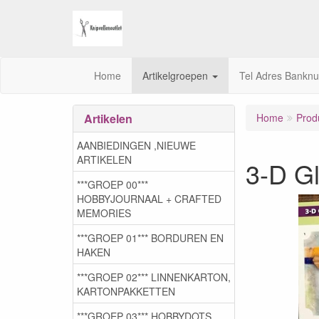
Home
Artikelgroepen
Tel Adres Bankn
Artikelen
Home
Prod
AANBIEDINGEN ,NIEUWE
ARTIKELEN
3-D G
***GROEP 00***
HOBBYJOURNAAL + CRAFTED
MEMORIES
***GROEP 01*** BORDUREN EN
HAKEN
***GROEP 02*** LINNENKARTON,
KARTONPAKKETTEN
***GROEP 03***,HOBBYDOTS,