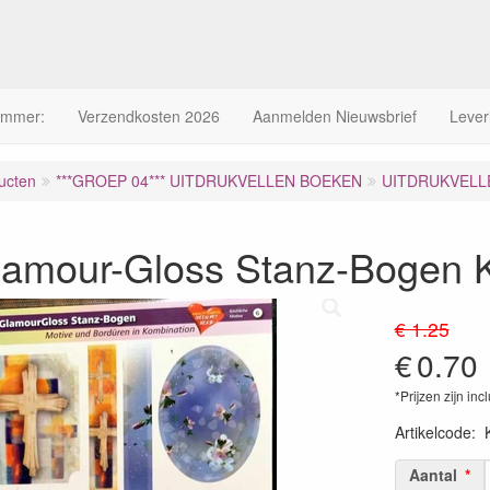
ummer:
Verzendkosten 2026
Aanmelden Nieuwsbrief
Lever
ucten
***GROEP 04*** UITDRUKVELLEN BOEKEN
UITDRUKVELLE
lamour-Gloss Stanz-Bogen
€ 1.25
€
0.70
*Prijzen zijn inc
Artikelcode
:
Aantal