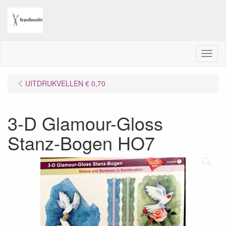
M
e
n
UITDRUKVELLEN € 0,70
u
3-D Glamour-Gloss
Stanz-Bogen HO7