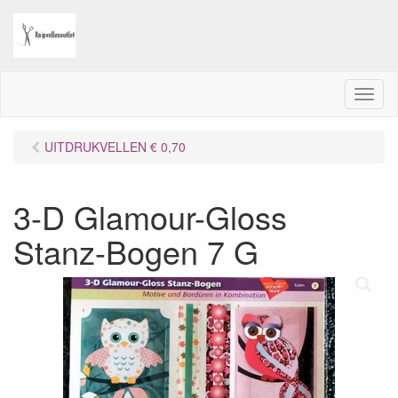
M
e
n
UITDRUKVELLEN € 0,70
u
3-D Glamour-Gloss
Stanz-Bogen 7 G