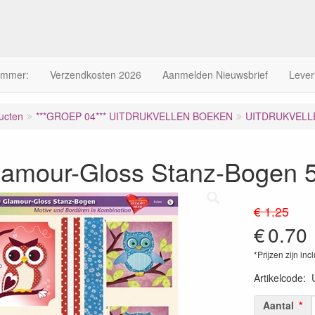
ummer:
Verzendkosten 2026
Aanmelden Nieuwsbrief
Lever
ucten
***GROEP 04*** UITDRUKVELLEN BOEKEN
UITDRUKVELLE
lamour-Gloss Stanz-Bogen 
€ 1.25
€
0.70
*Prijzen zijn inc
Artikelcode
:
Aantal