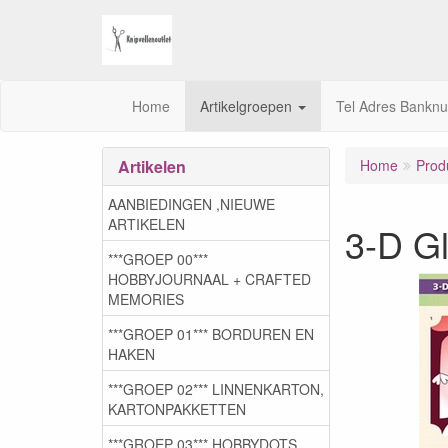
Home
Artikelgroepen
Tel Adres Bankn
Artikelen
Home
Prod
AANBIEDINGEN ,NIEUWE
ARTIKELEN
3-D G
***GROEP 00***
HOBBYJOURNAAL + CRAFTED
MEMORIES
***GROEP 01*** BORDUREN EN
HAKEN
***GROEP 02*** LINNENKARTON,
KARTONPAKKETTEN
***GROEP 03***,HOBBYDOTS,