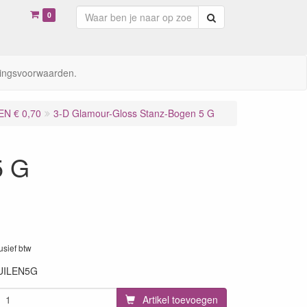
0
Zoeken
ingsvoorwaarden.
N € 0,70
3-D Glamour-Gloss Stanz-Bogen 5 G
5 G
lusief btw
UILEN5G
Artikel toevoegen