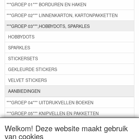
***GROEP 01*** BORDUREN EN HAKEN
***GROEP 02*** LINNENKARTON, KARTONPAKKETTEN
***GROEP 03***,HOBBYDOTS, SPARKLES
HOBBYDOTS
SPARKLES
STICKERSETS
GEKLEURDE STICKERS
VELVET STICKERS
AANBIEDINGEN
***GROEP 04*** UITDRUKVELLEN BOEKEN
***GROEP 05*** KNIPVELLEN EN PAKKETTEN
***GROEP 06*** TAPE/LIJM SNIJMALLEN STEMPELS
Welkom! Deze website maakt gebruik
van cookies
***GROEP 07*** KAARTEN +SCRAP TOEBEHOREN