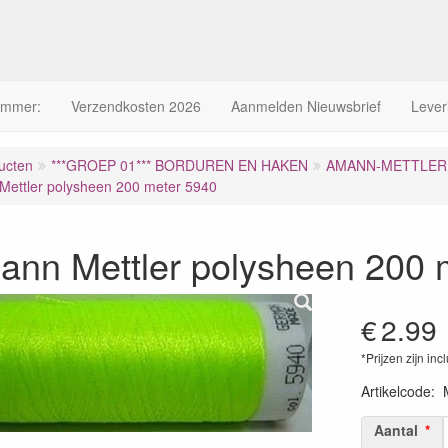
ummer:
Verzendkosten 2026
Aanmelden Nieuwsbrief
Lever
ucten
***GROEP 01*** BORDUREN EN HAKEN
AMANN-METTLER 
ettler polysheen 200 meter 5940
ann Mettler polysheen 200 
€
2.99
*Prijzen zijn inc
Artikelcode
:
Aantal