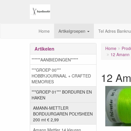
Home
Artikelgroepen
Tel Adres Bankn
Artikelen
Home
Prod
12 Amann M
******AANBIEDINGEN*****
***GROEP 00***
12 Am
HOBBYJOURNAAL + CRAFTED
MEMORIES
***GROEP 01*** BORDUREN EN
HAKEN
AMANN-METTLER
BORDUURGAREN POLYSHEEN
200 mt € 2,99
Amann Mettler 14 kleuren