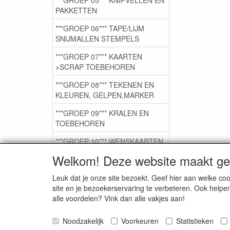
PAKKETTEN
***GROEP 06*** TAPE/LIJM
SNIJMALLEN STEMPELS
***GROEP 07*** KAARTEN
+SCRAP TOEBEHOREN
***GROEP 08*** TEKENEN EN
KLEUREN, GELPEN,MARKER
***GROEP 09*** KRALEN EN
TOEBEHOREN
***GROEP 10*** WENSKAARTEN
MET ENV. €0,75
Welkom! Deze website maakt geb
Leuk dat je onze site bezoekt. Geef hier aan welke 
Service
site en je bezoekerservaring te verbeteren. Ook helpe
alle voordelen? Vink dan alle vakjes aan!
Artikelgroepen
Noodzakelijk
Voorkeuren
Statistieken