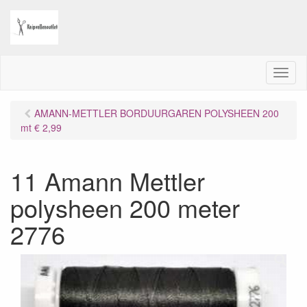
M
e
n
AMANN-METTLER BORDUURGAREN POLYSHEEN 200
u
mt € 2,99
11 Amann Mettler
polysheen 200 meter
2776