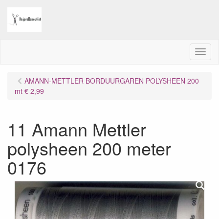
M
e
n
AMANN-METTLER BORDUURGAREN POLYSHEEN 200
u
mt € 2,99
11 Amann Mettler
polysheen 200 meter
0176