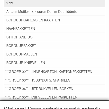
2,99
Amann Mettler 14 kleuren Denim Doc 100mtr.
BORDUURGARENS EN KAARTEN
HAAKPAKKETTEN
STITCH AND DO
BORDUURPAKKET
BORDUURMALLEN
BORDUUR KNIPVELLEN
***GROEP 02*** LINNENKARTON, KARTONPAKKETTEN
***GROEP 03***,HOBBYDOTS, SPARKLES
***GROEP 04*** UITDRUKVELLEN BOEKEN
***GROEP 05*** KNIPVELLEN EN PAKKETTEN
***GROEP 06*** TAPE/LIJM SNIJMALLEN STEMPELS
Welkom! Deze website maakt gebruik