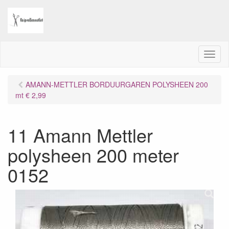
M
e
n
AMANN-METTLER BORDUURGAREN POLYSHEEN 200
u
mt € 2,99
11 Amann Mettler
polysheen 200 meter
0152