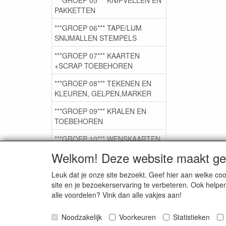
PAKKETTEN
***GROEP 06*** TAPE/LIJM
SNIJMALLEN STEMPELS
***GROEP 07*** KAARTEN
+SCRAP TOEBEHOREN
***GROEP 08*** TEKENEN EN
KLEUREN, GELPEN,MARKER
***GROEP 09*** KRALEN EN
TOEBEHOREN
***GROEP 10*** WENSKAARTEN
MET ENV. €0,75
Welkom! Deze website maakt geb
Leuk dat je onze site bezoekt. Geef hier aan welke 
Service
site en je bezoekerservaring te verbeteren. Ook helpe
alle voordelen? Vink dan alle vakjes aan!
Artikelgroepen
Noodzakelijk
Voorkeuren
Statistieken