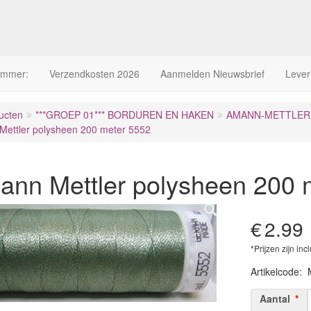
ummer:
Verzendkosten 2026
Aanmelden Nieuwsbrief
Lever
ucten
***GROEP 01*** BORDUREN EN HAKEN
AMANN-METTLER 
ettler polysheen 200 meter 5552
ann Mettler polysheen 200 
€
2.99
*Prijzen zijn inc
Artikelcode
:
Aantal