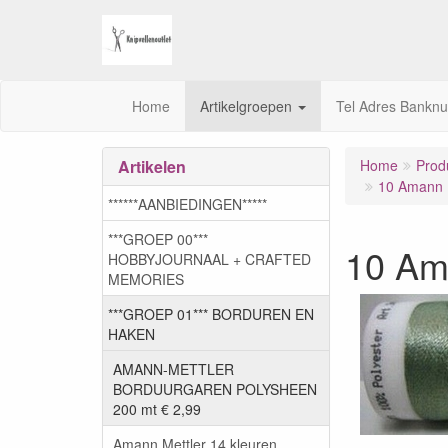
Home
Artikelgroepen
Tel Adres Bankn
Artikelen
Home
Prod
10 Amann M
******AANBIEDINGEN*****
***GROEP 00***
10 Am
HOBBYJOURNAAL + CRAFTED
MEMORIES
***GROEP 01*** BORDUREN EN
HAKEN
AMANN-METTLER
BORDUURGAREN POLYSHEEN
200 mt € 2,99
Amann Mettler 14 kleuren