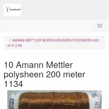
M
e
n
AMANN-METTLER BORDUURGAREN POLYSHEEN 200
u
mt € 2,99
10 Amann Mettler
polysheen 200 meter
1134