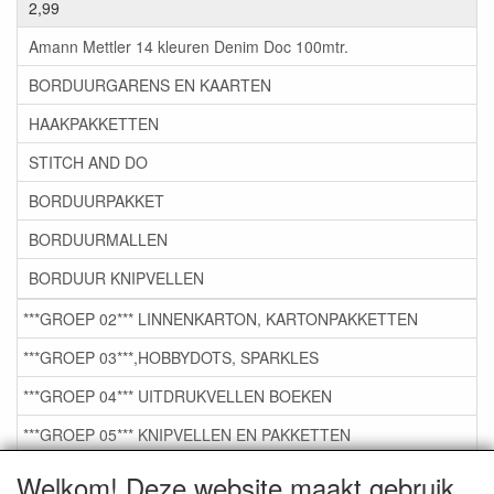
2,99
Amann Mettler 14 kleuren Denim Doc 100mtr.
BORDUURGARENS EN KAARTEN
HAAKPAKKETTEN
STITCH AND DO
BORDUURPAKKET
BORDUURMALLEN
BORDUUR KNIPVELLEN
***GROEP 02*** LINNENKARTON, KARTONPAKKETTEN
***GROEP 03***,HOBBYDOTS, SPARKLES
***GROEP 04*** UITDRUKVELLEN BOEKEN
***GROEP 05*** KNIPVELLEN EN PAKKETTEN
***GROEP 06*** TAPE/LIJM SNIJMALLEN STEMPELS
Welkom! Deze website maakt gebruik