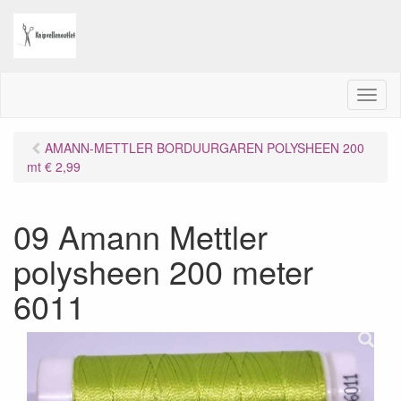
M
e
n
AMANN-METTLER BORDUURGAREN POLYSHEEN 200
u
mt € 2,99
09 Amann Mettler
polysheen 200 meter
6011