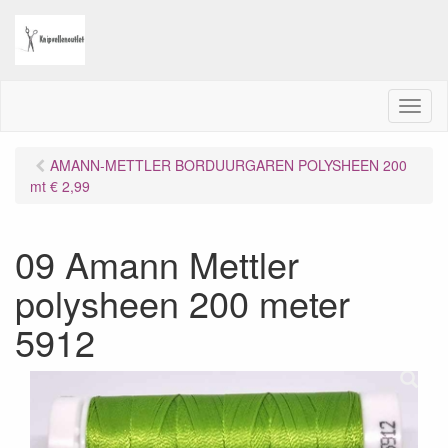
M
e
n
AMANN-METTLER BORDUURGAREN POLYSHEEN 200
u
mt € 2,99
09 Amann Mettler
polysheen 200 meter
5912