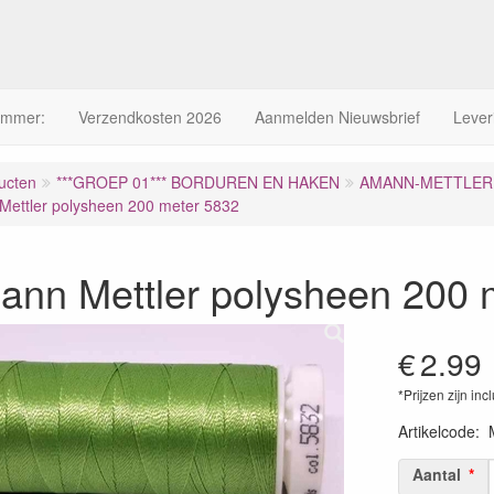
ummer:
Verzendkosten 2026
Aanmelden Nieuwsbrief
Lever
ucten
***GROEP 01*** BORDUREN EN HAKEN
AMANN-METTLER 
ettler polysheen 200 meter 5832
ann Mettler polysheen 200 
€
2.99
*Prijzen zijn inc
Artikelcode
:
Aantal