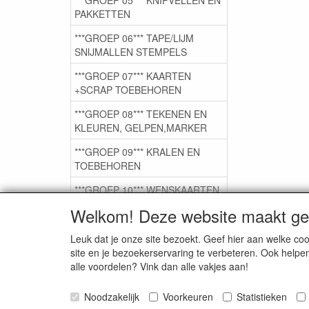
PAKKETTEN
***GROEP 06*** TAPE/LIJM
SNIJMALLEN STEMPELS
***GROEP 07*** KAARTEN
+SCRAP TOEBEHOREN
***GROEP 08*** TEKENEN EN
KLEUREN, GELPEN,MARKER
***GROEP 09*** KRALEN EN
TOEBEHOREN
***GROEP 10*** WENSKAARTEN
MET ENV. €0,75
Welkom! Deze website maakt geb
Leuk dat je onze site bezoekt. Geef hier aan welke 
Service
site en je bezoekerservaring te verbeteren. Ook helpe
alle voordelen? Vink dan alle vakjes aan!
Artikelgroepen
Noodzakelijk
Voorkeuren
Statistieken