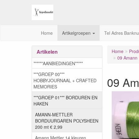
Home
Artikelgroepen
Tel Adres Bankn
Artikelen
Home
Prod
09 Amann M
******AANBIEDINGEN*****
***GROEP 00***
09 Am
HOBBYJOURNAAL + CRAFTED
MEMORIES
***GROEP 01*** BORDUREN EN
HAKEN
AMANN-METTLER
BORDUURGAREN POLYSHEEN
200 mt € 2,99
Amann Mettler 14 kleuren