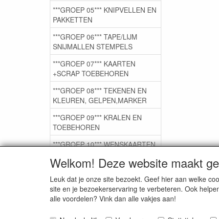
***GROEP 05*** KNIPVELLEN EN
PAKKETTEN
***GROEP 06*** TAPE/LIJM
SNIJMALLEN STEMPELS
***GROEP 07*** KAARTEN
+SCRAP TOEBEHOREN
***GROEP 08*** TEKENEN EN
KLEUREN, GELPEN,MARKER
***GROEP 09*** KRALEN EN
TOEBEHOREN
***GROEP 10*** WENSKAARTEN
MET ENV. €0,75
Welkom! Deze website maakt geb
Leuk dat je onze site bezoekt. Geef hier aan welke 
Service
site en je bezoekerservaring te verbeteren. Ook helpe
alle voordelen? Vink dan alle vakjes aan!
Artikelgroepen