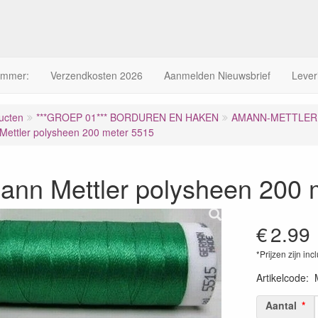
ummer:
Verzendkosten 2026
Aanmelden Nieuwsbrief
Lever
ucten
***GROEP 01*** BORDUREN EN HAKEN
AMANN-METTLER 
ettler polysheen 200 meter 5515
ann Mettler polysheen 200 
€
2.99
*Prijzen zijn inc
Artikelcode
:
Aantal