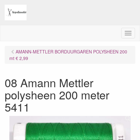
M
e
n
AMANN-METTLER BORDUURGAREN POLYSHEEN 200
u
mt € 2,99
08 Amann Mettler
polysheen 200 meter
5411