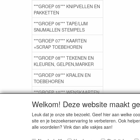
***GROEP 05*** KNIPVELLEN EN
PAKKETTEN
***GROEP 06*** TAPE/LIJM
SNIJMALLEN STEMPELS
***GROEP 07*** KAARTEN
+SCRAP TOEBEHOREN
***GROEP 08*** TEKENEN EN
KLEUREN, GELPEN,MARKER
***GROEP 09*** KRALEN EN
TOEBEHOREN
***GROEP 10*** WENSKAARTEN
MET ENV. €0,75
Welkom! Deze website maakt geb
Leuk dat je onze site bezoekt. Geef hier aan welke 
Service
site en je bezoekerservaring te verbeteren. Ook helpe
alle voordelen? Vink dan alle vakjes aan!
Artikelgroepen