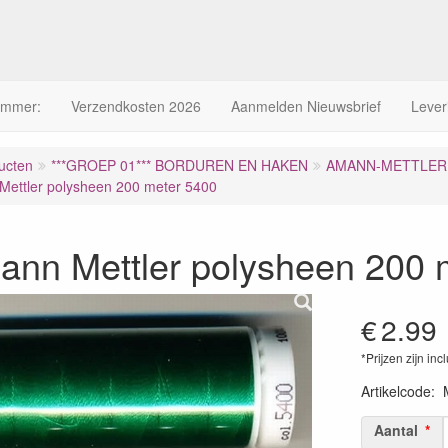
ummer:
Verzendkosten 2026
Aanmelden Nieuwsbrief
Lever
ucten
***GROEP 01*** BORDUREN EN HAKEN
AMANN-METTLER 
ettler polysheen 200 meter 5400
ann Mettler polysheen 200 
€
2.99
*Prijzen zijn inc
Artikelcode
:
Aantal