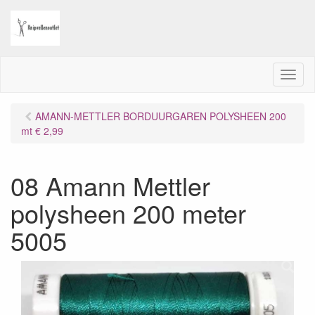
M
e
n
AMANN-METTLER BORDUURGAREN POLYSHEEN 200
u
mt € 2,99
08 Amann Mettler
polysheen 200 meter
5005