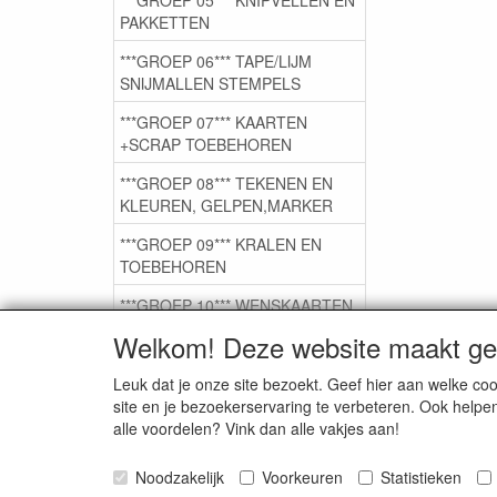
PAKKETTEN
***GROEP 06*** TAPE/LIJM
SNIJMALLEN STEMPELS
***GROEP 07*** KAARTEN
+SCRAP TOEBEHOREN
***GROEP 08*** TEKENEN EN
KLEUREN, GELPEN,MARKER
***GROEP 09*** KRALEN EN
TOEBEHOREN
***GROEP 10*** WENSKAARTEN
MET ENV. €0,75
Welkom! Deze website maakt geb
Leuk dat je onze site bezoekt. Geef hier aan welke 
Service
site en je bezoekerservaring te verbeteren. Ook helpe
alle voordelen? Vink dan alle vakjes aan!
Artikelgroepen
Noodzakelijk
Voorkeuren
Statistieken