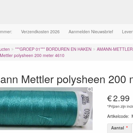
ummer:
Verzendkosten 2026
Aanmelden Nieuwsbrief
Lever
ucten
***GROEP 01*** BORDUREN EN HAKEN
AMANN-METTLER 
ettler polysheen 200 meter 4610
ann Mettler polysheen 200 
€
2.99
*Prijzen zijn inc
Artikelcode
:
Aantal