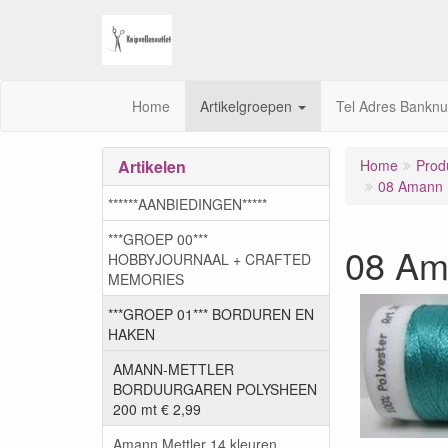
Home
Artikelgroepen
Tel Adres Bankn
Artikelen
Home
Prod
08 Amann M
******AANBIEDINGEN*****
***GROEP 00***
08 Am
HOBBYJOURNAAL + CRAFTED
MEMORIES
***GROEP 01*** BORDUREN EN
HAKEN
AMANN-METTLER
BORDUURGAREN POLYSHEEN
200 mt € 2,99
Amann Mettler 14 kleuren